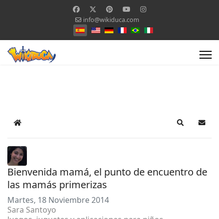
info@wikiduca.com
Seleccione su idioma
Home
Search
Suscr
Bienvenida mamá, el punto de encuentro de
las mamás primerizas
Martes, 18 Noviembre 2014
Sara Santoyo