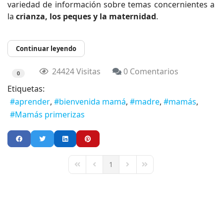
variedad de información sobre temas concernientes a
la
crianza, los peques y la maternidad
.
Continuar leyendo
24424 Visitas
0 Comentarios
0
Etiquetas:
aprender
bienvenida mamá
madre
mamás
Mamás primerizas
1
First Page
Previous Page
Next Page
Last Page