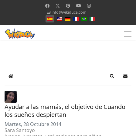
info@wikiduca.com
Seleccione su idioma
Home
Search
Suscr
Ayudar a las mamás, el objetivo de Cuando
los sueños despiertan
Martes, 28 Octubre 2014
Sara Santoyo