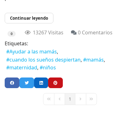
Continuar leyendo
13267 Visitas
0 Comentarios
0
Etiquetas:
Ayudar a las mamás
cuando los sueños despiertan
mamás
maternidad
niños
1
First Page
Previous Page
Next Page
Last Page