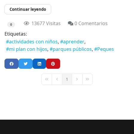
Continuar leyendo
13677 Visitas
0 Comentarios
0
Etiquetas:
actividades con niños
aprender
mi plan con hijos
parques públicos
Peques
1
First Page
Previous Page
Next Page
Last Page