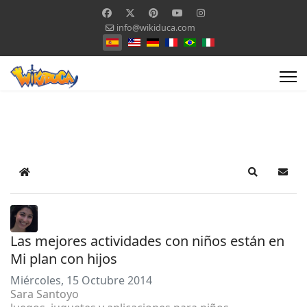
info@wikiduca.com
Seleccione su idioma
Home
Search
Suscr
Las mejores actividades con niños están en
Mi plan con hijos
Miércoles, 15 Octubre 2014
Sara Santoyo